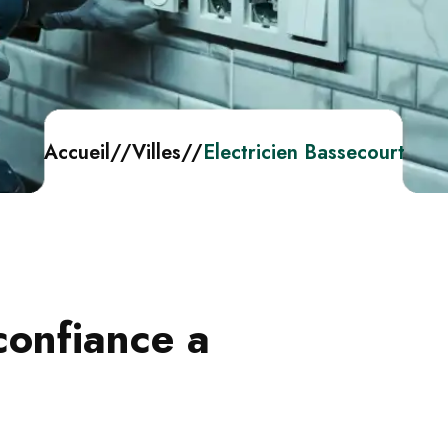
Accueil
//
Villes
//
Electricien Bassecourt
confiance a