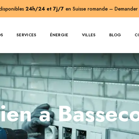
 disponibles
24h/24 et 7j/7
en Suisse romande –
Demander 
OS
SERVICES
ÉNERGIE
VILLES
BLOG
C
cien a Basseco