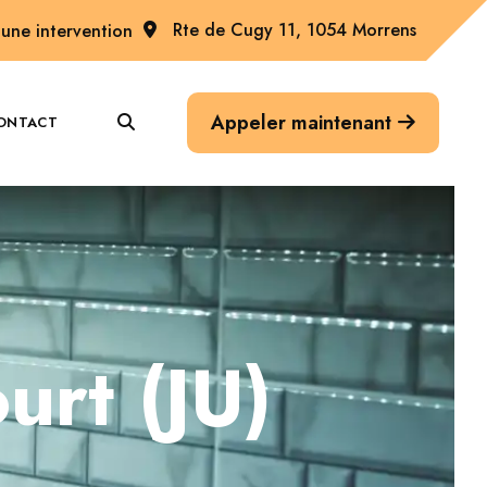
Rte de Cugy 11, 1054 Morrens
une intervention
Appeler maintenant
ONTACT
urt (JU)