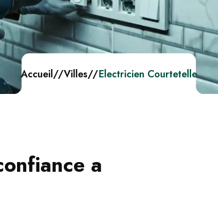
Accueil
//
Villes
//
Electricien Courtetelle
confiance a