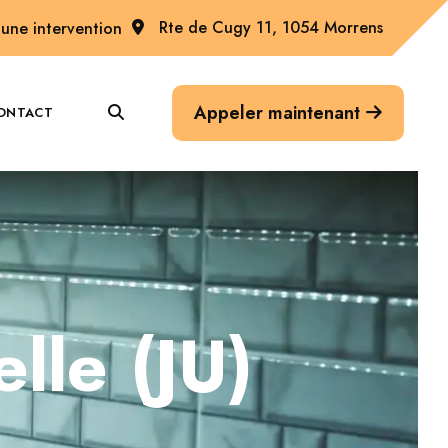
Rte de Cugy 11, 1054 Morrens
une intervention
Appeler maintenant
ONTACT
lle (JU)