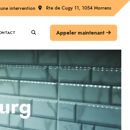
Rte de Cugy 11, 1054 Morrens
une intervention
Appeler maintenant
ONTACT
ourg