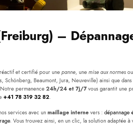
g (Freiburg) – Dépannag
réactif et certifié pour une
panne
, une
mise aux normes
ou
es, Schönberg, Beaumont, Jura, Neuveville) ainsi que dan
 Notre permanence
24h/24 et 7j/7
vous garantit une p
le
+41 78 319 32 82
.
é nos services avec un
maillage interne
vers :
dépannage é
irage
. Vous trouvez ainsi, en un clic, la solution adaptée à