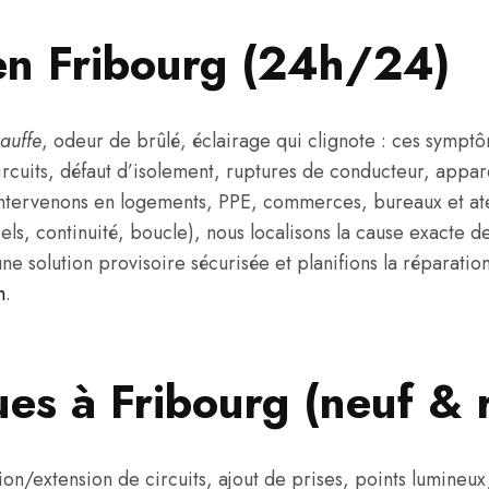
en Fribourg (24h/24)
hauffe
, odeur de brûlé, éclairage qui clignote : ces sympt
circuits, défaut d’isolement, ruptures de conducteur, appa
ntervenons en logements, PPE, commerces, bureaux et ate
ls, continuité, boucle), nous localisons la cause exacte de
une solution provisoire sécurisée et planifions la réparati
n
.
ques à Fribourg (neuf & 
ion/extension de circuits, ajout de prises, points lumine