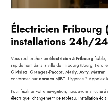
Électricien Fribour
installations 24h/24
Vous recherchez un
électricien à Fribourg
fiable, 
rapidement dans la ville de Fribourg (Bourg, Péroll
Givisiez
,
Granges-Paccot
,
Marly
,
Avry
,
Matran
.
conformes aux
normes NIBT
. Urgence ? Appelez 
Pour faciliter votre navigation, nous avons structur
électrique
,
changement de tableau
,
installation écla