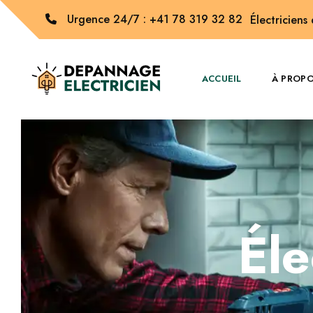
Urgence 24/7 : +41 78 319 32 82
Électriciens
ACCUEIL
À PROP
Éle