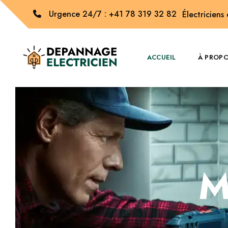
Urgence 24/7 : +41 78 319 32 82
Électriciens
ACCUEIL
À PROP
M