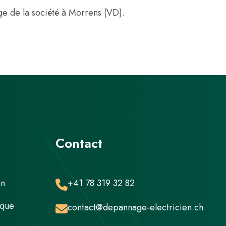
iège de la société à Morrens (VD).
Contact
en
+41 78 319 32 82
ique
contact@depannage-electricien.ch