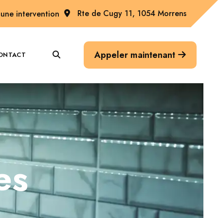
Rte de Cugy 11, 1054 Morrens
une intervention
Appeler maintenant
ONTACT
es