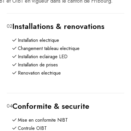
BT et OIBT en vigueur dans le canton de Fribourg.
Installations & renovations
02
Installation electrique
Changement tableau electrique
Installation eclairage LED
Installation de prises
Renovation electrique
Conformite & securite
04
Mise en conformite NIBT
Controle OIBT