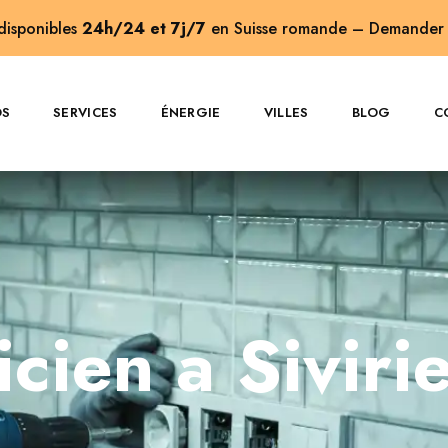
 disponibles
24h/24 et 7j/7
en Suisse romande –
Demander 
OS
SERVICES
ÉNERGIE
VILLES
BLOG
C
icien a Siviri