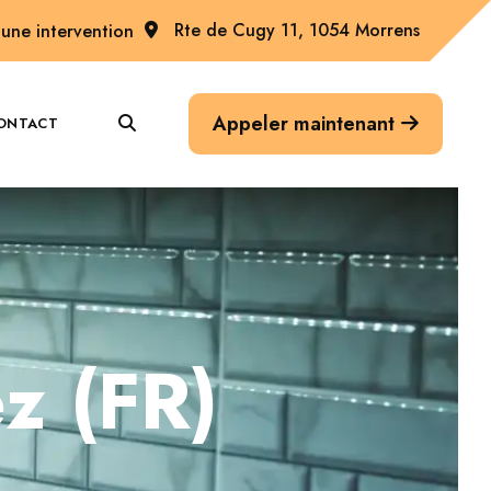
Rte de Cugy 11, 1054 Morrens
une intervention
Appeler maintenant
ONTACT
ez (FR)