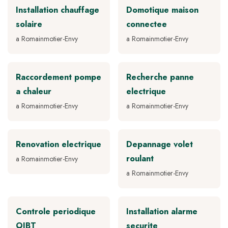
Installation chauffage
Domotique maison
solaire
connectee
a Romainmotier-Envy
a Romainmotier-Envy
Raccordement pompe
Recherche panne
a chaleur
electrique
a Romainmotier-Envy
a Romainmotier-Envy
Renovation electrique
Depannage volet
roulant
a Romainmotier-Envy
a Romainmotier-Envy
Controle periodique
Installation alarme
OIBT
securite