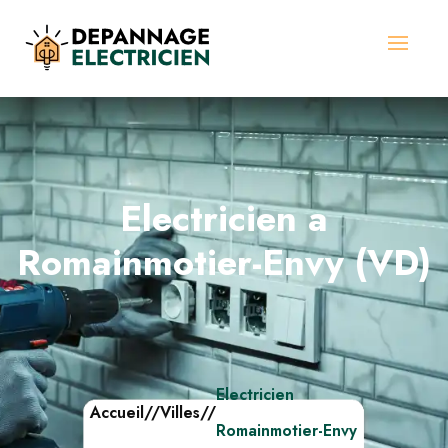
Electricien a
Romainmotier-Envy (VD)
Electricien
Accueil
//
Villes
//
Romainmotier-Envy