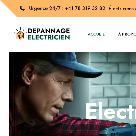
Urgence 24/7 : +41 78 319 32 82
Électriciens
ACCUEIL
À PROP
Elec