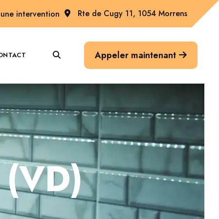
Rte de Cugy 11, 1054 Morrens
une intervention
Appeler maintenant
ONTACT
 (VD)