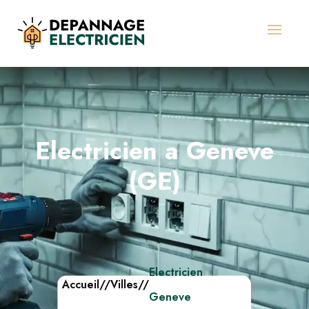
Electricien a Geneve
(GE)
Electricien
Accueil
//
Villes
//
Geneve