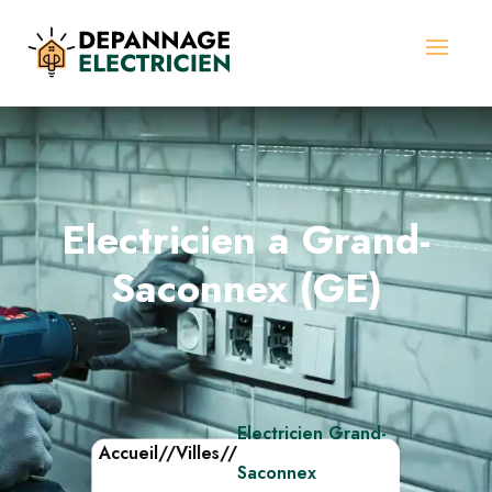
Electricien a Grand-
Saconnex (GE)
Electricien Grand-
Accueil
//
Villes
//
Saconnex