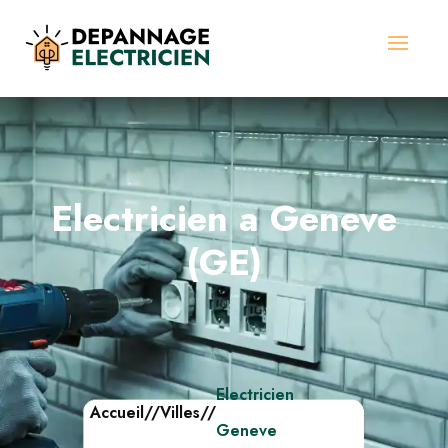
Electricien a Geneve
(GE)
Electricien
Accueil
//
Villes
//
Geneve