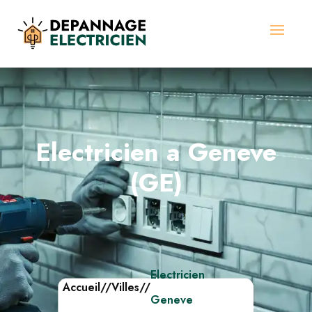
Electricien a Geneve
(GE)
Electricien
Accueil
//
Villes
//
Geneve