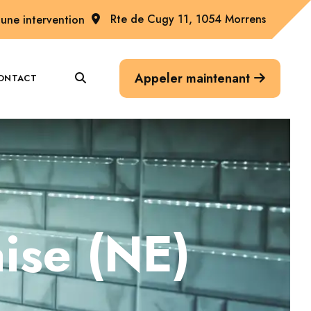
Rte de Cugy 11, 1054 Morrens
une intervention
Appeler maintenant
ONTACT
aise (NE)