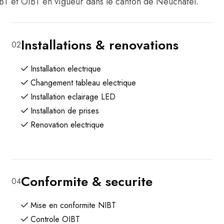
BT et OIBT en vigueur dans le canton de Neuchatel.
Installations & renovations
02
Installation electrique
Changement tableau electrique
Installation eclairage LED
Installation de prises
Renovation electrique
Conformite & securite
04
Mise en conformite NIBT
Controle OIBT