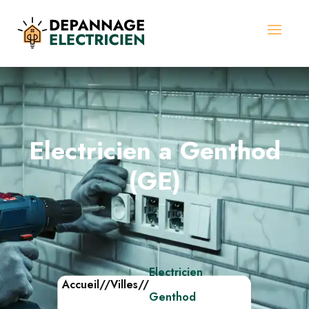
Electricien a Genthod
(GE)
Electricien
Accueil
//
Villes
//
Genthod