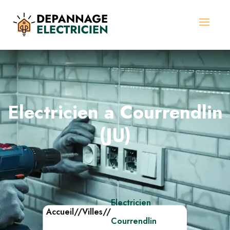
Electricien a Courrendlin
(JU)
Electricien
Accueil
//
Villes
//
Courrendlin