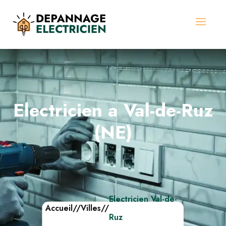
Electricien a Val-de-Ruz
(NE)
Electricien Val-de-
Accueil
//
Villes
//
Ruz