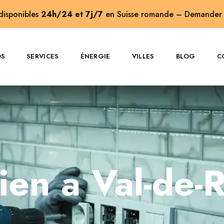
 disponibles
24h/24 et 7j/7
en Suisse romande –
Demander 
OS
SERVICES
ÉNERGIE
VILLES
BLOG
C
cien a Val-de-