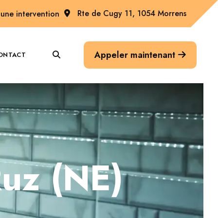
Rte de Cugy 11, 1054 Morrens
une intervention
Appeler maintenant
ONTACT
Ruz (NE)