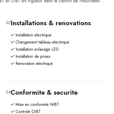
BT et OIBT en vigueur dans le canton de Neuchatel.
Installations & renovations
02
Installation electrique
Changement tableau electrique
Installation eclairage LED
Installation de prises
Renovation electrique
Conformite & securite
04
Mise en conformite NIBT
Controle OIBT