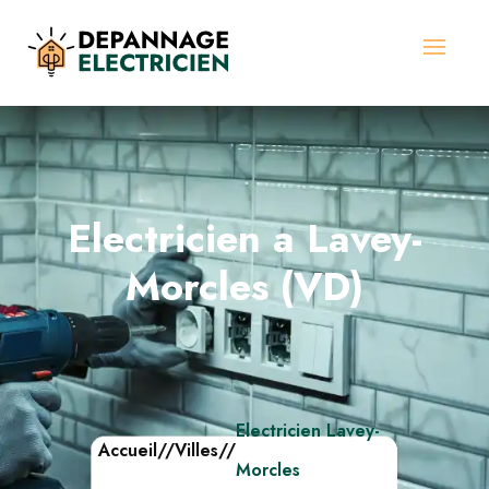
Electricien a Lavey-
Morcles (VD)
Electricien Lavey-
Accueil
//
Villes
//
Morcles