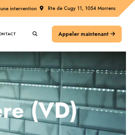
Rte de Cugy 11, 1054 Morrens
une intervention
Appeler maintenant
ONTACT
ere (VD)