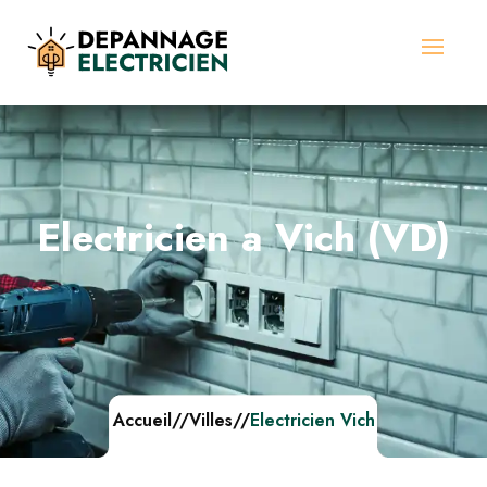
Electricien a Vich (VD)
Accueil
//
Villes
//
Electricien Vich