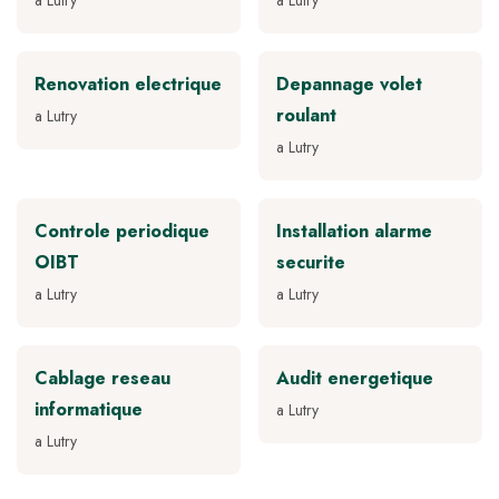
a Lutry
a Lutry
Renovation electrique
Depannage volet
roulant
a Lutry
a Lutry
Controle periodique
Installation alarme
OIBT
securite
a Lutry
a Lutry
Cablage reseau
Audit energetique
informatique
a Lutry
a Lutry