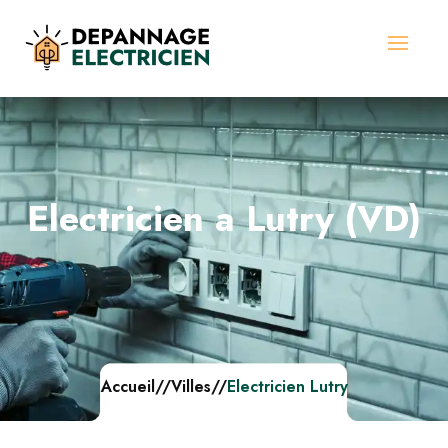
Electricien a Lutry (VD)
Accueil
//
Villes
//
Electricien Lutry