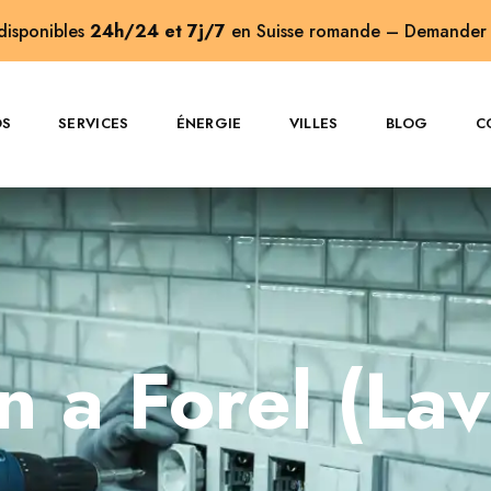
 disponibles
24h/24 et 7j/7
en Suisse romande –
Demander 
OS
SERVICES
ÉNERGIE
VILLES
BLOG
C
en a Forel (La