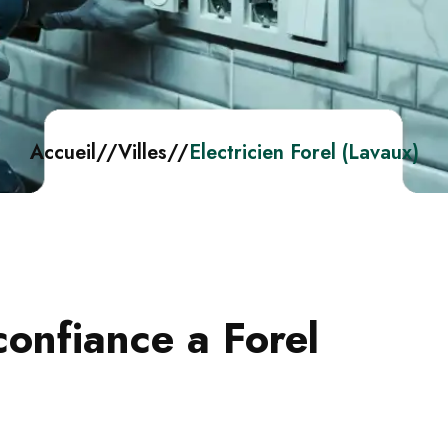
Accueil
//
Villes
//
Electricien Forel (Lavaux)
confiance a Forel