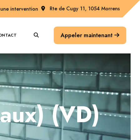
Rte de Cugy 11, 1054 Morrens
une intervention
Appeler maintenant
ONTACT
vaux) (VD)