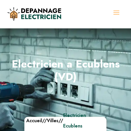
Electricien a Ecublens
(VD)
Electricien
Accueil
//
Villes
//
Ecublens