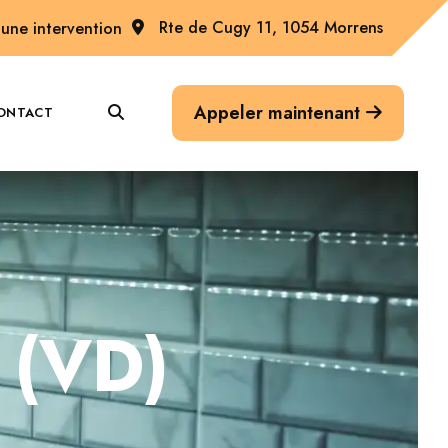
Rte de Cugy 11, 1054 Morrens
une intervention
Appeler maintenant
ONTACT
y (VD)