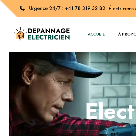
Urgence 24/7 : +41 78 319 32 82
Électriciens
ACCUEIL
À PROP
Elect