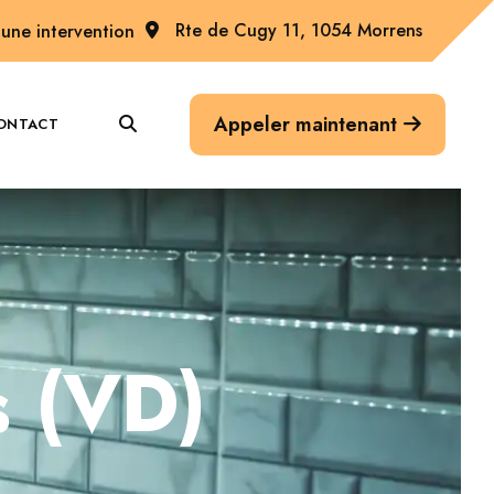
Rte de Cugy 11, 1054 Morrens
une intervention
Appeler maintenant
ONTACT
s (VD)