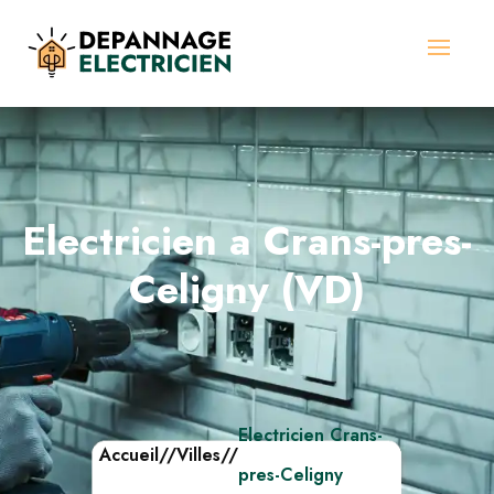
Electricien a Crans-pres-
Celigny (VD)
Electricien Crans-
Accueil
//
Villes
//
pres-Celigny