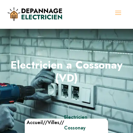
Electricien a Cossonay
(VD)
Electricien
Accueil
//
Villes
//
Cossonay